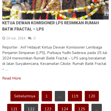
KETUA DEWAN KOMISIONER LPS RESMIKAN RUMAH
BATIK FRACTAL – LPS
26 Juli, 2024
0
Reporter : Arif Hidayat Ketua Dewan Komisioner Lembaga
Penjamin Simpanan (LPS), Purbaya Yudhi Sadewa, pada 25 Juli
2024 meresmikan Rumah Batik Fractal – LPS yang beralamat
di Jalan Suryakencana, Kecamatan Cikole. Rumah Batik Fractal
– …
Read More
Paginasi
Sebelumnya
1
…
119
120
pos
121
122
123
124
125
…