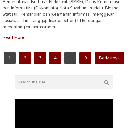
Pemerintahan Berbasis Elektronik (SPBE), Dinas Komunikasi
dan Informatika (Diskominfo) Kota Sukabumi melalui Bidang
Statistik, Persandian dan Keamanan Informasi, menggelar
sosialisasi Tim Tanggap Insiden Siber (TTIS) dengan
mendatangkan narasumber …
Read More
Paginasi
1
2
3
4
…
9
Berikutnya
pos