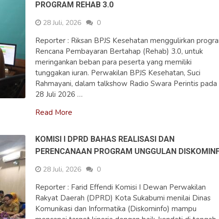
PROGRAM REHAB 3.0
28 Juli, 2026
0
Reporter : Riksan BPJS Kesehatan menggulirkan progr
Rencana Pembayaran Bertahap (Rehab) 3.0, untuk
meringankan beban para peserta yang memiliki
tunggakan iuran. Perwakilan BPJS Kesehatan, Suci
Rahmayani, dalam talkshow Radio Swara Perintis pada
28 Juli 2026 …
Read More
KOMISI I DPRD BAHAS REALISASI DAN
PERENCANAAN PROGRAM UNGGULAN DISKOMIN
28 Juli, 2026
0
Reporter : Farid Effendi Komisi I Dewan Perwakilan
Rakyat Daerah (DPRD) Kota Sukabumi menilai Dinas
Komunikasi dan Informatika (Diskominfo) mampu