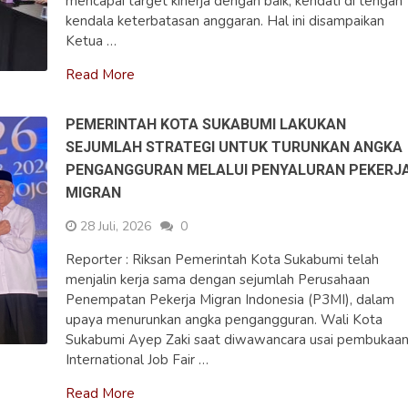
mencapai target kinerja dengan baik, kendati di tengah
kendala keterbatasan anggaran. Hal ini disampaikan
Ketua …
Read More
PEMERINTAH KOTA SUKABUMI LAKUKAN
SEJUMLAH STRATEGI UNTUK TURUNKAN ANGKA
PENGANGGURAN MELALUI PENYALURAN PEKERJ
MIGRAN
28 Juli, 2026
0
Reporter : Riksan Pemerintah Kota Sukabumi telah
menjalin kerja sama dengan sejumlah Perusahaan
Penempatan Pekerja Migran Indonesia (P3MI), dalam
upaya menurunkan angka pengangguran. Wali Kota
Sukabumi Ayep Zaki saat diwawancara usai pembukaa
International Job Fair …
Read More