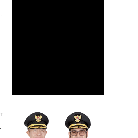
a
T.
–