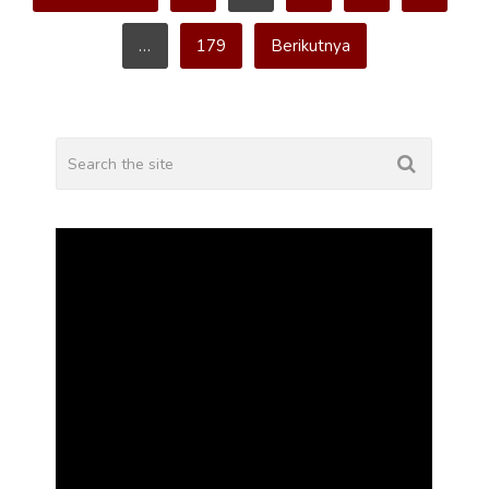
pos
…
179
Berikutnya