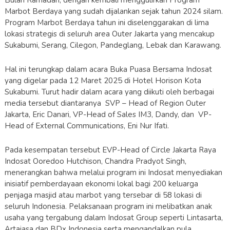
Bulan Ramadan, dengan kembali menggulirkan Program
Marbot Berdaya yang sudah dijalankan sejak tahun 2024 silam.
Program Marbot Berdaya tahun ini diselenggarakan di lima
lokasi strategis di seluruh area Outer Jakarta yang mencakup
Sukabumi, Serang, Cilegon, Pandeglang, Lebak dan Karawang.
Hal ini terungkap dalam acara Buka Puasa Bersama Indosat
yang digelar pada 12 Maret 2025 di Hotel Horison Kota
Sukabumi. Turut hadir dalam acara yang diikuti oleh berbagai
media tersebut diantaranya SVP – Head of Region Outer
Jakarta, Eric Danari, VP-Head of Sales IM3, Dandy, dan VP-
Head of External Communications, Eni Nur Ifati.
Pada kesempatan tersebut EVP-Head of Circle Jakarta Raya
Indosat Ooredoo Hutchison, Chandra Pradyot Singh,
menerangkan bahwa melalui program ini Indosat menyediakan
inisiatif pemberdayaan ekonomi lokal bagi 200 keluarga
penjaga masjid atau marbot yang tersebar di 58 lokasi di
seluruh Indonesia. Pelaksanaan program ini melibatkan anak
usaha yang tergabung dalam Indosat Group seperti Lintasarta,
Artajasa dan BDx Indonesia serta mengandalkan pula