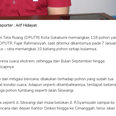
eporter : Arif Hidayat
dan Tata Ruang (DPUTR) Kota Sukabumi memangkas 118 pohon ya
DPUTR, Fajar Rahmansyah, saat ditemui dikantornya pada 7 Januar
ta – rata memangkas 10 batang pohon setiap bulannya.
arena cuaca ekstrem, sehingga dari Bulan September hingga
 Ucapnya
dari mitigasi bencana, dilakukan terhadap pohon yang sudah tua
 kondisi cuaca. Adapun seperti ditambahkannya, terdapat beber
aga pohon tumbang seperti Jalan Siliwangi.
seperti Jl. Siliwangi dari mulai belokan Jl. R.Syamsudin sampai ke
encana dari depan Kantor Dinkes hingga ke Cimanggah, terus Jalan