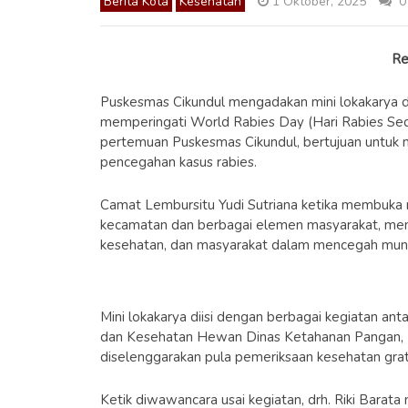
Berita Kota
Kesehatan
1 Oktober, 2025
0
Re
Puskesmas Cikundul mengadakan mini lokakarya 
memperingati World Rabies Day (Hari Rabies Sed
pertemuan Puskesmas Cikundul, bertujuan untuk m
pencegahan kasus rabies.
Camat Lembursitu Yudi Sutriana ketika membuka m
kecamatan dan berbagai elemen masyarakat, mene
kesehatan, dan masyarakat dalam mencegah muncu
Mini lokakarya diisi dengan berbagai kegiatan an
dan Kesehatan Hewan Dinas Ketahanan Pangan, Per
diselenggarakan pula pemeriksaan kesehatan grat
Ketik diwawancara usai kegiatan, drh. Riki Barat