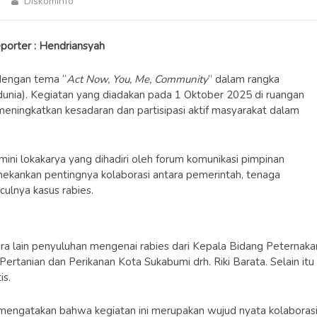
Diskominfo
porter : Hendriansyah
dengan tema “
Act Now, You, Me, Community
” dalam rangka
unia). Kegiatan yang diadakan pada 1 Oktober 2025 di ruangan
eningkatkan kesadaran dan partisipasi aktif masyarakat dalam
ini lokakarya yang dihadiri oleh forum komunikasi pimpinan
kankan pentingnya kolaborasi antara pemerintah, tenaga
lnya kasus rabies.
tara lain penyuluhan mengenai rabies dari Kepala Bidang Peternaka
tanian dan Perikanan Kota Sukabumi drh. Riki Barata. Selain itu
is.
a mengatakan bahwa kegiatan ini merupakan wujud nyata kolaboras