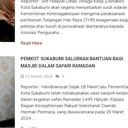
Reporter : Arif Hidayat Dinas Tenaga Kerja (Disnaker)
Kota Sukabumi akan segera menyebarkan surat edaran
Kementerian Ketenagakerjaan mengenai pelaksanaan
pemberian Tunjangan Hari Raya (THR) keagamaan bag
pekerja atau buruh di perusahaan diantaranya kepada
Asosiasi Pengusaha …
Read More
PEMKOT SUKABUMI SALURKAN BANTUAN BAGI
MASJID DALAM SAFARI RAMADAN
21 Maret, 2024
0
Reporter : Hendriansyah Sejak 18 Maret lalu Pemerint
Kota Sukabumi telah melaksanakan salat tarawih kelili
dalam kegiatan safari Ramadan 1445 Hijriyah. Kepala
Bagian Kesejahteraan Rakyat Sekretariat Daerah,
Herman Permana, yang diwawancarai pada 20 Maret
2024 …