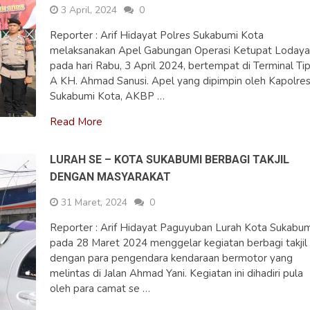
3 April, 2024
0
Reporter : Arif Hidayat Polres Sukabumi Kota
melaksanakan Apel Gabungan Operasi Ketupat Loday
pada hari Rabu, 3 April 2024, bertempat di Terminal Ti
A KH. Ahmad Sanusi. Apel yang dipimpin oleh Kapolre
Sukabumi Kota, AKBP …
Read More
LURAH SE – KOTA SUKABUMI BERBAGI TAKJIL
DENGAN MASYARAKAT
31 Maret, 2024
0
Reporter : Arif Hidayat Paguyuban Lurah Kota Sukabum
pada 28 Maret 2024 menggelar kegiatan berbagi takjil
dengan para pengendara kendaraan bermotor yang
melintas di Jalan Ahmad Yani. Kegiatan ini dihadiri pula
oleh para camat se …