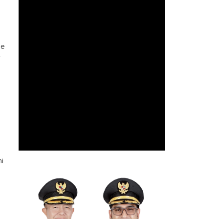
a
pe
s
i